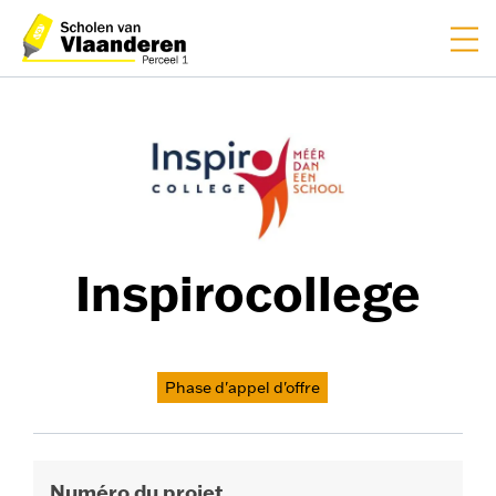
EN
NL
Inspirocollege
Phase d'appel d'offre
Numéro du projet